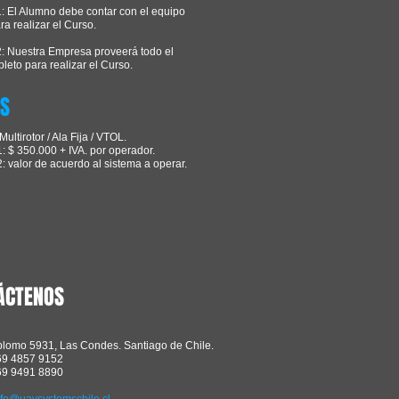
: El Alumno debe contar con el equipo
a realizar el Curso.
: Nuestra Empresa proveerá todo el
leto para realizar el Curso.
ES
ultirotor / Ala Fija / VTOL.
: $ 350.000 + IVA. por operador.
: valor de acuerdo al sistema a operar.
ÁCTENOS
 plomo 5931, Las Condes. Santiago de Chile.
569 4857 9152
569 9491 8890