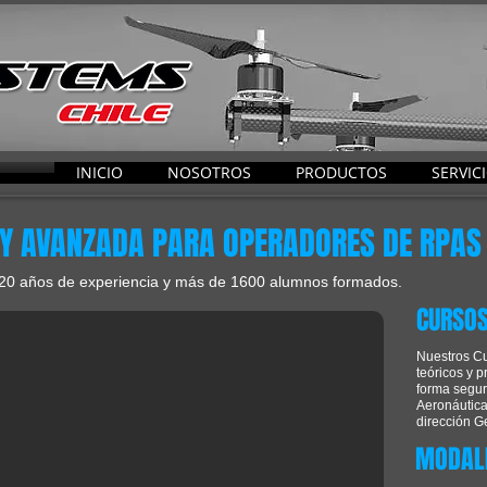
INICIO
NOSOTROS
PRODUCTOS
SERVIC
 Y AVANZADA PARA OPERADORES DE RPAS
20 años de experiencia y más de 1600 alumnos formados.
CURSOS
Nuestros Cu
teóricos y p
forma segur
Aeronáutica
dirección G
MODAL